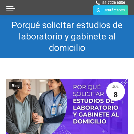
55 7226 6036
Contáctanos
Porqué solicitar estudios de
laboratorio y gabinete al
domicilio
Blog
JUL
8