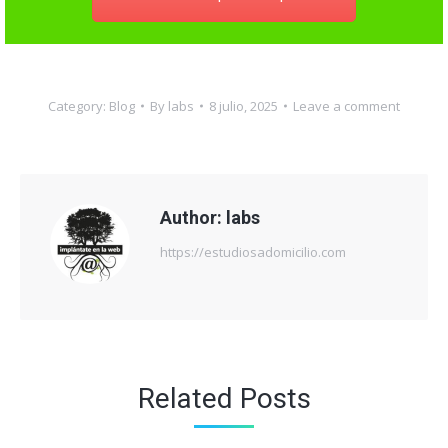
Category:
Blog
By
labs
8 julio, 2025
Leave a comment
Author:
labs
https://estudiosadomicilio.com
Related Posts