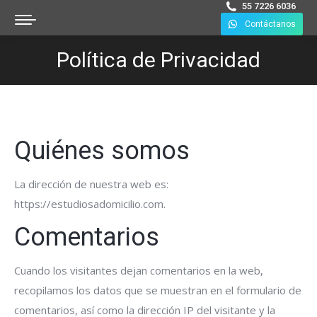
55 7226 6036
Contáctanos
Política de Privacidad
You are here:
Quiénes somos
La dirección de nuestra web es:
https://estudiosadomicilio.com.
Comentarios
Cuando los visitantes dejan comentarios en la web,
recopilamos los datos que se muestran en el formulario de
comentarios, así como la dirección IP del visitante y la